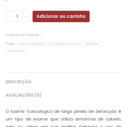
Quantidade
Adicionar ao carrinho
Categoria:
Exame
Tags:
exame toxicologico
Lei Federal 14.071/20
RENACH
toxicologico
DESCRIÇÃO
AVALIAÇÕES (0)
O Exame Toxicológico de larga janela de detecção é
um tipo de exame que utiliza amostras de cabelo,
pelo ou unhas em sua análise. Detecta o uso de