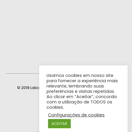
Usamos cookies em nosso site
para fornecer a experiência mais
relevante, lembrando suas
© 2019 Laboratório Mais Saúde. TODOS OS DIREITOS
preferências e visitas repetidas.
RESERVADOS.
Ao clicar em “Aceitar”, concorda
com a utilização de TODOS os
cookies.
Cartões Aceitos
Configurações de cookies
ACEITAR
❤
Feito com
por: