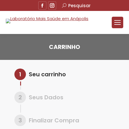
Facebook
Instagram
Buscar
Pesquisar
CARRINHO
Você está aqui:
1
Seu carrinho
2
Seus Dados
3
Finalizar Compra