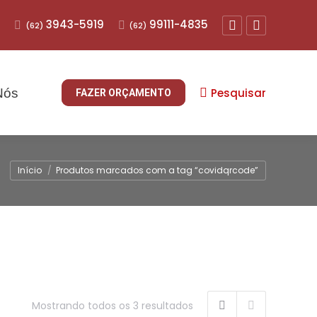
3943-5919
99111-4835
(62)
(62)
Facebook
Instagram
Pesquisar
Nós
FAZER ORÇAMENTO
Buscar
Início
Produtos marcados com a tag “covidqrcode”
Mostrando todos os 3 resultados