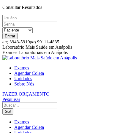
Pular
Consultar Resultados
para
o
conteúdo
Entrar
3943-5919
99111-4835
(62)
(62)
Facebook
Instagram
Laboratório Mais Saúde em Anápolis
Exames Laboratoriais em Anápolis
Exames
Agendar Coleta
Unidades
Sobre Nós
FAZER ORÇAMENTO
Buscar
Pesquisar
Exames
Agendar Coleta
Unidades