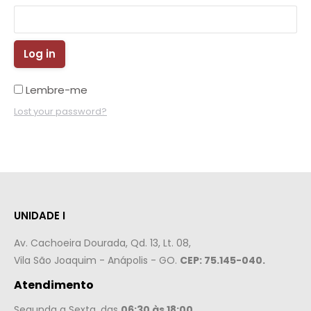
Log in
Lembre-me
Lost your password?
UNIDADE I
Av. Cachoeira Dourada, Qd. 13, Lt. 08,
Vila São Joaquim - Anápolis - GO.
CEP: 75.145-040.
Atendimento
Segunda a Sexta, das
06:30 às 18:00.