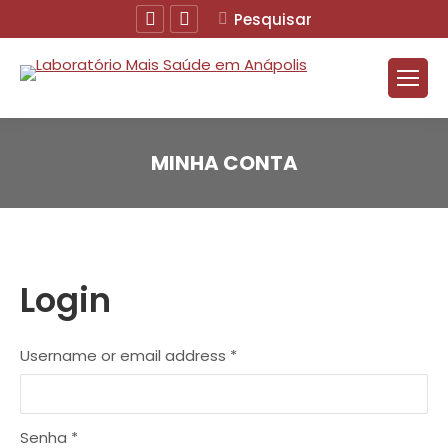
Facebook
Instagram
Buscar
Pesquisar
MINHA CONTA
Você está aqui:
Login
Username or email address
*
Senha
*