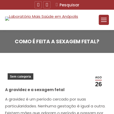
Facebook
Instagram
Buscar
Pesquisar
COMO É FEITA A SEXAGEM FETAL?
Você está aqui:
Sem categoria
AGO
26
A gravidez e a sexagem fetal
A gravidez é um período cercado por suas
particularidades. Nenhuma gestação é igual a outra.
Existem mães que adoram o período e passam por