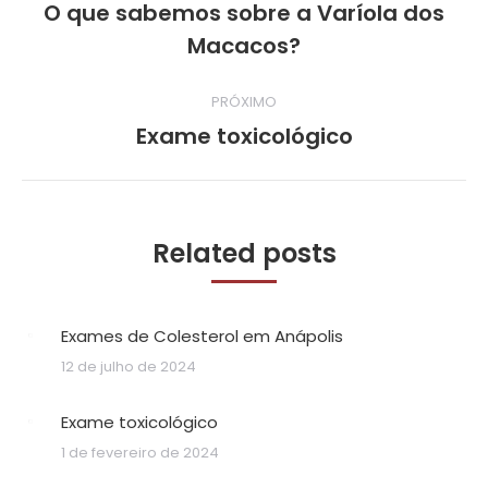
de
O que sabemos sobre a Varíola dos
Post
post:
Macacos?
anterior:
PRÓXIMO
Exame toxicológico
Próximo
post:
Related posts
Exames de Colesterol em Anápolis
12 de julho de 2024
Exame toxicológico
1 de fevereiro de 2024